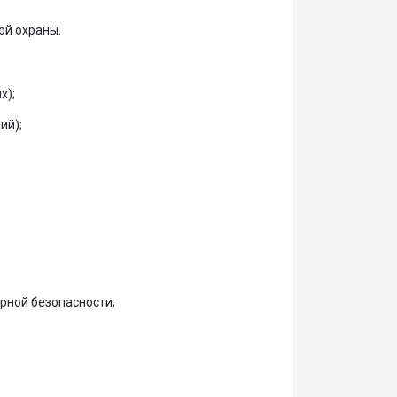
ой охраны.
х);
ий);
рной безопасности;