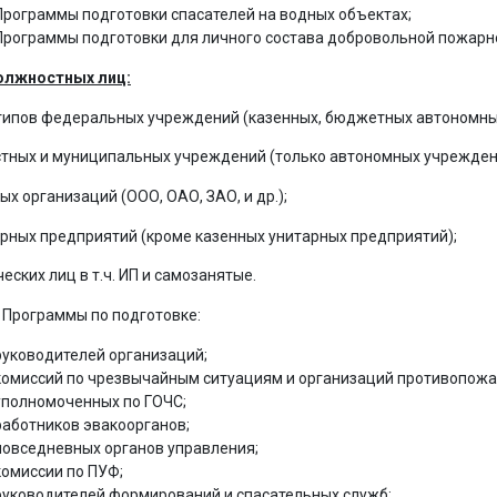
Программы подготовки спасателей на водных объектах;
Программы подготовки для личного состава добровольной пожарн
олжностных лиц:
 типов федеральных учреждений (казенных, бюджетных автономны
стных и муниципальных учреждений (только автономных учрежден
ных организаций (ООО, ОАО, ЗАО, и др.);
арных предприятий (кроме казенных унитарных предприятий);
ческих лиц в т.ч. ИП и самозанятые.
Программы по подготовке:
руководителей организаций;
комиссий по чрезвычайным ситуациям и организаций противопожа
уполномоченных по ГОЧС;
работников эвакоорганов;
повседневных органов управления;
комиссии по ПУФ;
руководителей формирований и спасательных служб;