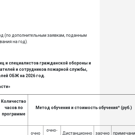
год (по дополнительным заявкам, поданным
ания на год).
иц и специалистов гражданской обороны и
сателей и сотрудников пожарной службы,
лей ОБЖ на 2026 год.
асти»
Количество
часов по
Метод обучения и стоимость обучения* (руб.)
программе
очно-
очно
Дистанционно
заочно
примечан