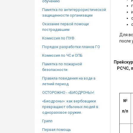
обучению
Памятка по антитеррористической
защищенности организации
Оказание первой помощи
пострадавшим
Для вс
Комиссия по ПУФ
после 
Порядок разработки планов ГО
Комиссия по ЧС и ОПБ
Прейскур
Памятка по пожарной
РСЧС, 
безопасности
Правила поведения на воде в
летний период
ОСТОРОЖНО - «БИОДРОНЫ»!
№
«Биодроны»: как вербовщики
превращают обычных людей в
п/п
одноразовое оружие.
Грипп
Первая помощь