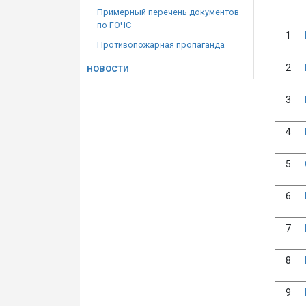
Примерный перечень документов
по ГОЧС
1
Противопожарная пропаганда
2
НОВОСТИ
3
4
5
6
7
8
9