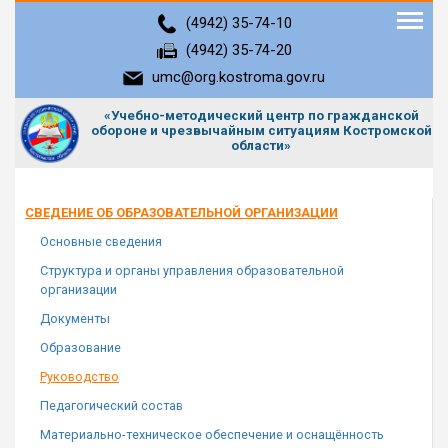
Tog
(4942) 35-74-10
(4942) 35-74-20
umc@org.kostroma.gov.ru
«Учебно-методический центр по гражданской
обороне и чрезвычайным ситуациям Костромской
области»
СВЕДЕНИЕ ОБ ОБРАЗОВАТЕЛЬНОЙ ОРГАНИЗАЦИИ
Основные сведения
Структура и органы управления образовательной
организации
Документы
Образование
Руководство
Педагогический состав
Материально-техническое обеспечение и оснащённость